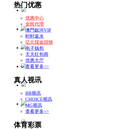
热门优惠
优惠中心
全民代理
澳門銀河VIP
时时返水
亿元现金回馈
电子钱包
天天红包雨
优惠大厅
查看更多>>
真人视讯
BB视讯
CHOICE视讯
MG视讯
查看更多>>
体育彩票